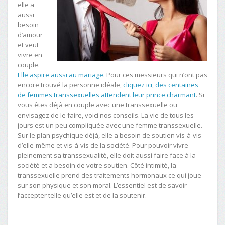
elle a
aussi
besoin
d’amour
et veut
vivre en
couple.
Elle aspire aussi au mariage
. Pour ces messieurs qui n’ont pas
encore trouvé la personne idéale,
cliquez ici, des centaines
de femmes transsexuelles attendent leur prince charmant
. Si
vous êtes déjà en couple avec une transsexuelle ou
envisagez de le faire, voici nos conseils. La vie de tous les
jours est un peu compliquée avec une femme transsexuelle.
Sur le plan psychique déjà, elle a besoin de soutien vis-à-vis
d’elle-même et vis-à-vis de la société. Pour pouvoir vivre
pleinement sa transsexualité, elle doit aussi faire face à la
société et a besoin de votre soutien. Côté intimité, la
transsexuelle prend des traitements hormonaux ce qui joue
sur son physique et son moral. L’essentiel est de savoir
l’accepter telle qu’elle est et de la soutenir.