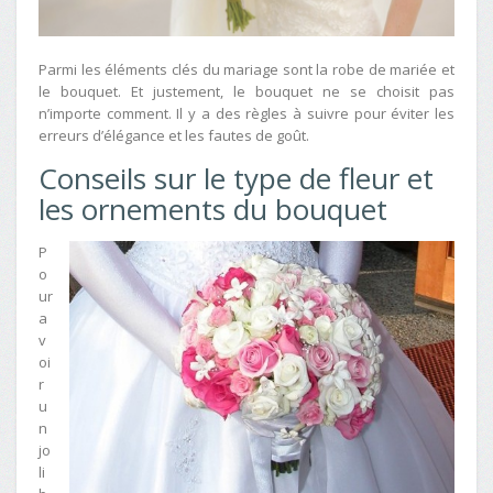
Parmi les éléments clés du mariage sont la robe de mariée et
le bouquet. Et justement, le bouquet ne se choisit pas
n’importe comment. Il y a des règles à suivre pour éviter les
erreurs d’élégance et les fautes de goût.
Conseils sur le type de fleur et
les ornements du bouquet
P
o
ur
a
v
oi
r
u
n
jo
li