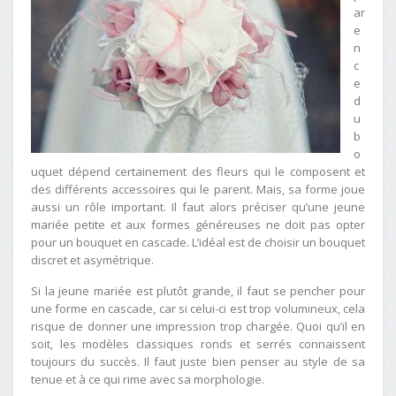
ar
e
n
c
e
d
u
b
o
uquet dépend certainement des fleurs qui le composent et
des différents accessoires qui le parent. Mais, sa forme joue
aussi un rôle important. Il faut alors préciser qu’une jeune
mariée petite et aux formes généreuses ne doit pas opter
pour un bouquet en cascade. L’idéal est de choisir un bouquet
discret et asymétrique.
Si la jeune mariée est plutôt grande, il faut se pencher pour
une forme en cascade, car si celui-ci est trop volumineux, cela
risque de donner une impression trop chargée. Quoi qu’il en
soit, les modèles classiques ronds et serrés connaissent
toujours du succès. Il faut juste bien penser au style de sa
tenue et à ce qui rime avec sa morphologie.