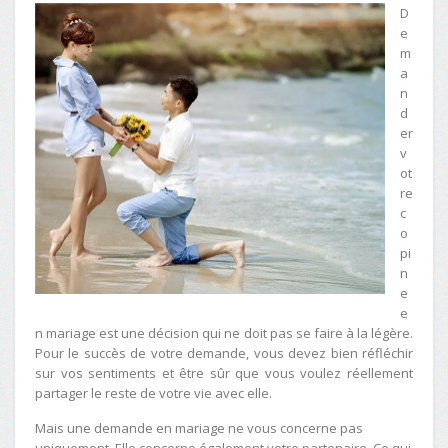
D
e
m
a
n
d
er
v
ot
re
c
o
pi
n
e
e
n mariage est une décision qui ne doit pas se faire à la légère.
Pour le succès de votre demande, vous devez bien réfléchir
sur vos sentiments et être sûr que vous voulez réellement
partager le reste de votre vie avec elle.
Mais une demande en mariage ne vous concerne pas
uniquement. Elle concerne également votre partenaire. Ce qui