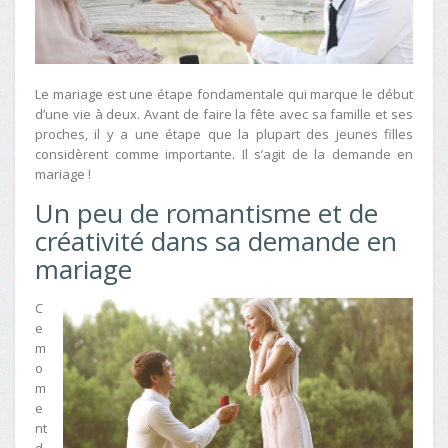
Le mariage est une étape fondamentale qui marque le début
d’une vie à deux. Avant de faire la fête avec sa famille et ses
proches, il y a une étape que la plupart des jeunes filles
considèrent comme importante. Il s’agit de la demande en
mariage !
Un peu de romantisme et de
créativité dans sa demande en
mariage
C
e
m
o
m
e
nt
d